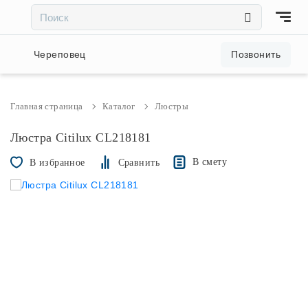
×
×
Акции и скидки
Череповец
Позвонить
Люстры
Главная страница
Каталог
Люстры
Светильники
Люстра Citilux CL218181
В смету
В избранное
Сравнить
Бра
Настольные лампы
Торшеры
Трековые системы