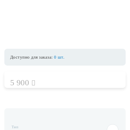
Споты
Уличное освещение
Розетки и выключатели
Доступно для заказа:
0 шт.
Интерьерная подсветка
5 900
Светодиодная лента
Предметы интерьера
Фонари
Тип