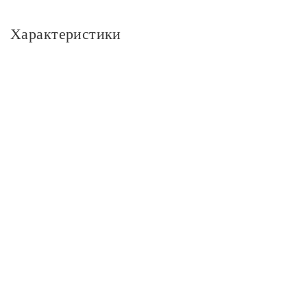
Характеристики
Основное
Артикул
CL218181
Площадь освещения, м2
15
Стиль
Современный
Цвет
Цвет
белый
Цвет плафонов
белый