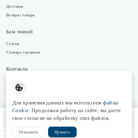
Доставка
Возврат товара
База знаний
Статьи
Словарь терминов
Контакты
Розничные магазины
Интернет-магазин
Отдел закупки
Для хранения данных мы используем
файлы
Отдел маркетинга
Cookie
. Продолжая работу на сайте, вы даете
Оптовые продажи
Нет в наличии
свое согласие на обработку этих файлов.
Помощь менеджера
Отклонить
Принять
© 1998-2026 Центр света «Эдисон»