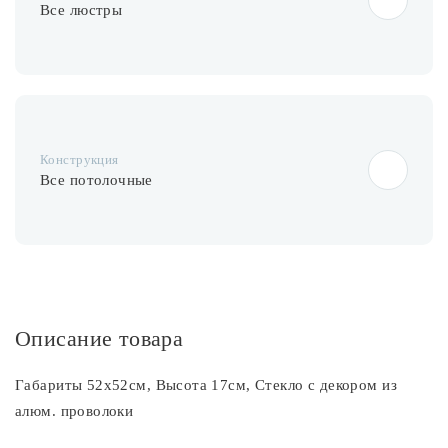
Лампочки
Все люстры
Комплектующие
Каталог
Конструкция
Все потолочные
Акции
О нас
Частые вопросы
Бренды
Описание товара
База знаний
Габариты 52х52см, Высота 17см, Стекло с декором из
Контакты
алюм. проволоки