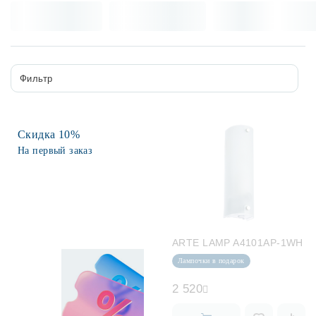
Лампочки
Комплектующие
Фильтр
Каталог
Скидка 10%
Акции
На первый заказ
О нас
Частые вопросы
Бренды
ARTE LAMP A4101AP-1WH
База знаний
Лампочки в подарок
Контакты
2 520