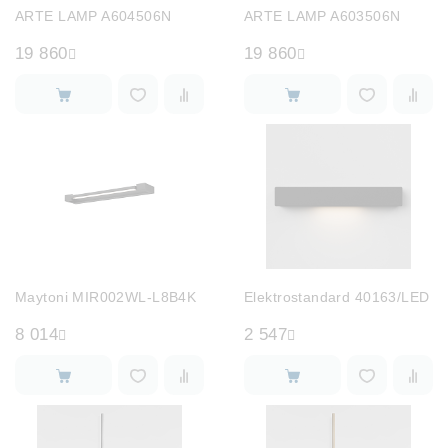
ARTE LAMP A604506N
ARTE LAMP A603506N
19 860
19 860
Maytoni MIR002WL-L8B4K
Elektrostandard 40163/LED
8 014
2 547