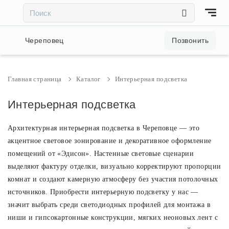
×
×
Акции и скидки
Череповец
Позвонить
Люстры
Главная страница
Каталог
Интерьерная подсветка
Светильники
Интерьерная подсветка
Архитектурная интерьерная подсветка в Череповце — это
Бра
акцентное световое зонирование и декоративное оформление
помещений от «Эдисон». Настенные световые сценарии
Настольные лампы
выделяют фактуру отделки, визуально корректируют пропорции
комнат и создают камерную атмосферу без участия потолочных
Торшеры
источников. Приобрести интерьерную подсветку у нас —
значит выбрать среди светодиодных профилей для монтажа в
ниши и гипсокартонные конструкции, мягких неоновых лент с
Трековые системы