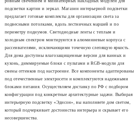
ровным свечением и миниатюрных накладных модулей для
подсветки картин и зеркал. Магазин интерьерной подсветки
Споты
предлагает готовые комплекты для организации света за
подвесными потолками, вдоль лестничных маршей и по
Уличное освещение
периметру подиумов. Светодиодные ленты с теплым и
холодным спектром монтируются в алюминиевые корпуса с
рассеивателями, исключающими точечную слепящую яркость.
Розетки и выключатели
Для дома доступны влагозащищенные версии для ванных и
кухонь, диммируемые блоки с пультами и RGB-модули для
Интерьерная подсветка
смены оттенков под настроение. Все компоненты адаптированы
под отечественные электросети и комплектуются надежными
блоками питания. Осуществляем доставку по РФ с подбором
Светодиодная лента
конфигурации под конкретные архитектурные задачи. Выбирая
интерьерную подсветку «Эдисон», вы наполняете дом светом,
Предметы интерьера
который подчеркивает достоинства интерьера и скрывает его
несовершенства.
Фонари