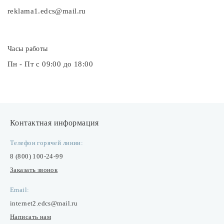
reklama1.edcs@mail.ru
Споты
Часы работы
Уличное освещение
Пн - Пт с 09:00 до 18:00
Розетки и выключатели
Интерьерная подсветка
Контактная информация
Светодиодная лента
Телефон горячей линии:
8 (800) 100-24-99
Предметы интерьера
Заказать звонок
Email:
Фонари
internet2.edcs@mail.ru
Написать нам