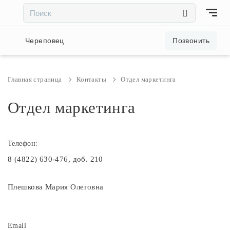
×
×
Акции и скидки
Череповец
Позвонить
Люстры
Главная страница
Контакты
Отдел маркетинга
Светильники
Отдел маркетинга
Бра
Телефон:
8 (4822) 630-476, доб. 210
Настольные лампы
Плешкова Мария Олеговна
Торшеры
Трековые системы
Email