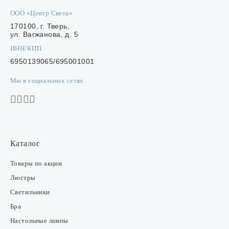
Лампочки
ООО «Центр Света»
170100, г. Тверь,
Комплектующие
ул. Вагжанова, д. 5
ИНН/КПП
6950139065/695001001
Мы в социальных сетях
Каталог
Акции
О нас
Частые вопросы
Каталог
Бренды
Товары по акции
Люстры
База знаний
Светильники
Контакты
Бра
Настольные лампы