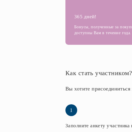
365 дней!
Бонусы, полученные за покуп
доступны Вам в течение года.
Как стать участником
Вы хотите присоединиться 
Заполните анкету участника 