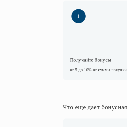
Получайте бонусы
от 5 до 10% от суммы покупки
Что еще дает бонусная