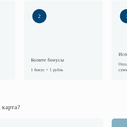
Исп
Копите бонусы
Опла
1 бонус = 1 рубль
сум
 карта?