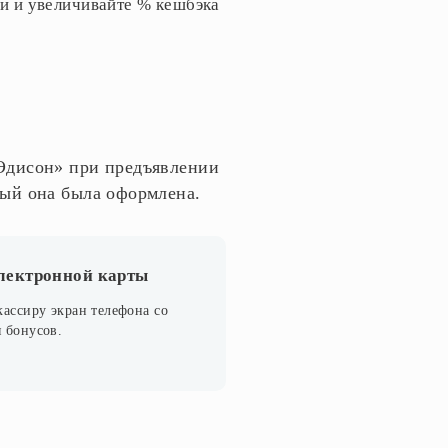
и и увеличивайте % кешбэка
«Эдисон» при предъявлении
рый она была оформлена.
лектронной карты
кассиру экран телефона со
 бонусов.