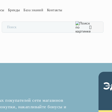
осы
Бренды
База знаний
Контакты
ых покупателей сети магазинов
покупки, накапливайте бонусы и