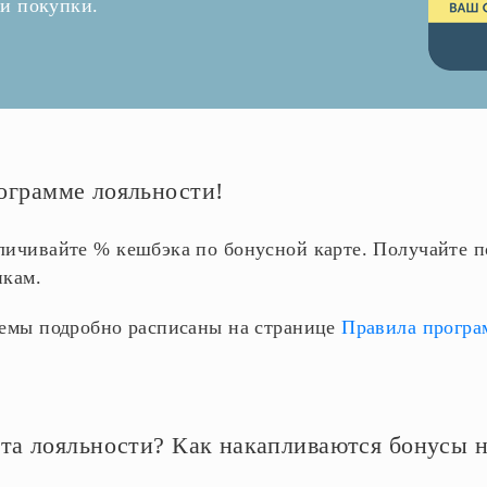
ти покупки.
ограмме лояльности!
личивайте % кешбэка по бонусной карте. Получайте 
икам.
темы подробно расписаны на странице
Правила програ
рта лояльности? Как накапливаются бонусы н