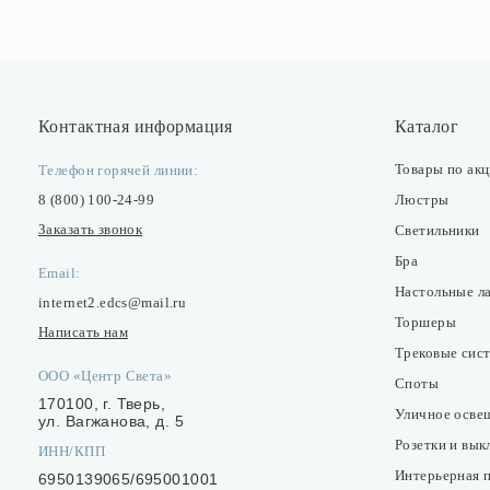
Контактная информация
Каталог
Товары по ак
Телефон горячей линии:
8 (800) 100-24-99
Люстры
Заказать звонок
Светильники
Бра
Email:
Настольные л
internet2.edcs@mail.ru
Торшеры
Написать нам
Трековые сис
ООО «Центр Света»
Споты
170100, г. Тверь,
Уличное осве
ул. Вагжанова, д. 5
Розетки и вы
ИНН/КПП
Интерьерная 
6950139065/695001001