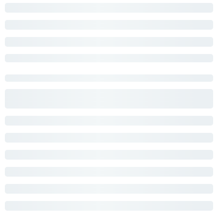
На первый заказ
Споты
Уличное освещение
TK Lighting 5989
Лампочки в подарок
Розетки и выключатели
20 972
Интерьерная подсветка
Светодиодная лента
Предметы интерьера
Фонари
TK Lighting 10437
TK Lighting 11475