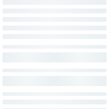
Лампочки
Лампочки в подарок
42 693
21 186
Комплектующие
Каталог
Акции
О нас
Частые вопросы
NewRgy 1118/6D БРОНЗА
Rilon 1980/4 ХРОМ+RGB
Бренды
17 200
6 880
База знаний
Контакты