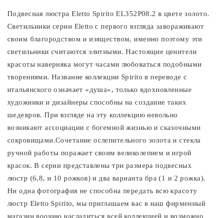
Подвесная люстра Eletto Spirito EL352P08.2 в цвете золото.
Светильники серии Eletto с первого взгляда завораживают
своим благородством и изяществом, именно поэтому эти
светильники считаются элитными. Настоящие ценители
красоты наверняка могут часами любоваться подобными
творениями. Название коллекции Spirito в переводе с
итальянского означает «душа», только вдохновленные
художники и дизайнеры способны на создание таких
шедевров. При взгляде на эту коллекцию невольно
возникают ассоциации с богемной жизнью и сказочными
сокровищами.Сочетание ослепительного золота и стекла
ручной работы поражает своим великолепием и игрой
красок. В серии представлены три размера подвесных
люстр (6,8, и 10 рожков) и два варианта бра (1 и 2 рожка).
Ни одна фотография не способна передать всю красоту
люстр Eletto Spirito, мы приглашаем вас в наш фирменный
магазин воочию насладиться всей коллекцией и возможно