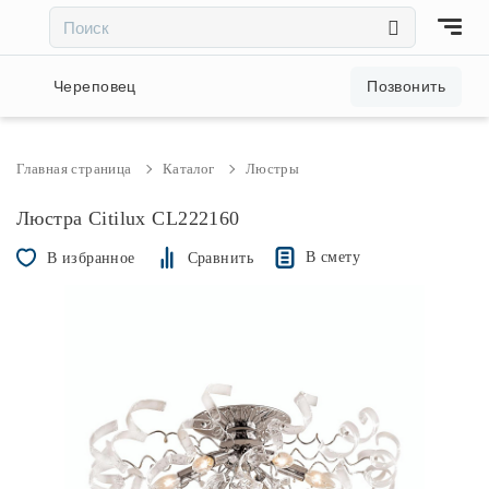
×
×
Акции и скидки
Череповец
Позвонить
Люстры
Главная страница
Каталог
Люстры
Светильники
Люстра Citilux CL222160
В смету
В избранное
Сравнить
Бра
Настольные лампы
Торшеры
Трековые системы