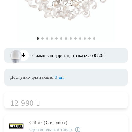
Споты
Уличное освещение
1
2
3
4
5
6
7
8
9
10
11
12
13
Розетки и выключатели
+ 6 ламп в подарок при заказе до 07.08
Интерьерная подсветка
Доступно для заказа:
0 шт.
Светодиодная лента
Предметы интерьера
12 990
Фонари
Citilux (Ситилюкс)
Оригинальный товар