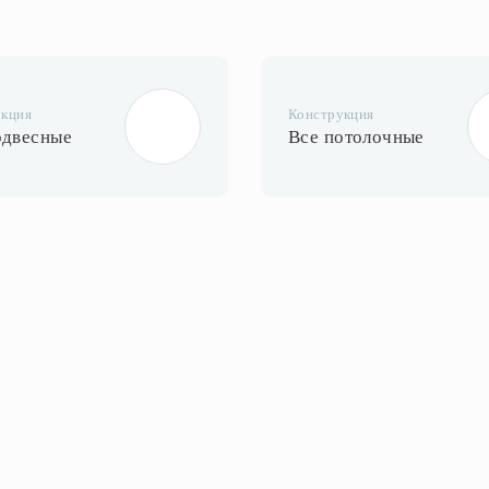
укция
Конструкция
одвесные
Все потолочные