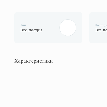
Тип
Констр
Все люстры
Все п
Характеристики
Основное
Артикул
A5090PL-3WG
Площадь освещения, м2
9
Тип помещения
Спальня