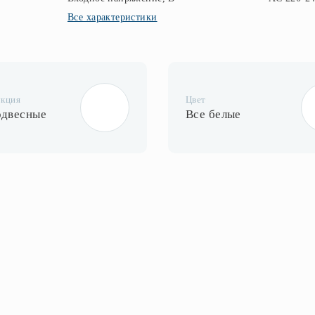
Все характеристики
укция
Цвет
одвесные
Все белые