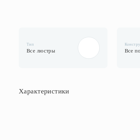
Тип
Констр
Все люстры
Все п
Характеристики
Основное
Артикул
FR5679PL-03N
Тип помещения
Банкетный зал; Гостиная; Детская; Кабинет