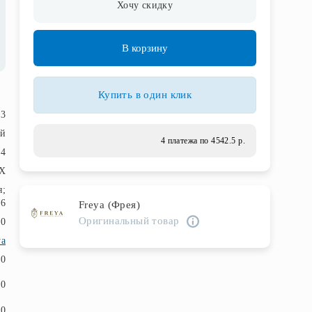
Хочу скидку
В корзину
Купить в один клик
3
й
4 платежа по 4542.5 р.
4
ВХ
я;
 6
Freya (Фрея)
Оригинальный товар
20
ya
60
60
40