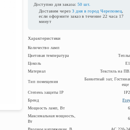
Доступно для заказа:
50 шт.
Доставим через
3 дня в город Череповец
,
если оформите заказ в течение
22 часа 17
минут
Характеристики
Количество ламп
Цветовая температура
Теплы
Цоколь
E1
Материал
Текстиль на П
Банкетный зал; Гостина
Тип помещения
еще
Степень защиты IP
IP
Бренд
Fre
Мощность ламп, Вт
Максимальная мощность,
Вт
Входное напряжение, В
AC 220-2